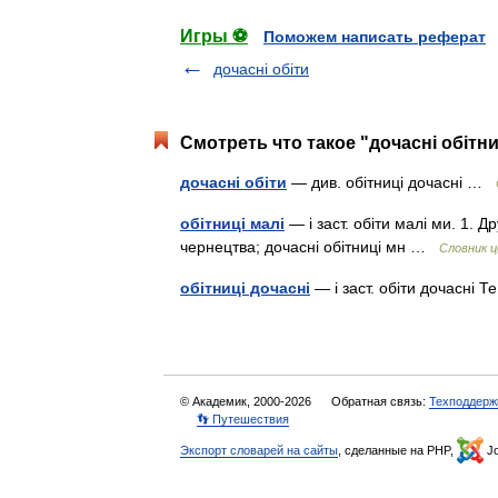
Игры ⚽
Поможем написать реферат
дочасні обіти
Смотреть что такое "дочасні обітни
дочасні обіти
— див. обітниці дочасні …
обітниці малі
— і заст. обіти малі ми. 1. 
чернецтва; дочасні обітниці мн …
Словник ц
обітниці дочасні
— і заст. обіти дочасні 
© Академик, 2000-2026
Обратная связь:
Техподдерж
👣 Путешествия
Экспорт словарей на сайты
, сделанные на PHP,
Jo